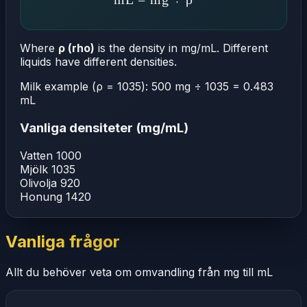
Where
ρ (rho)
is the density in mg/mL. Different
liquids have different densities.
Milk example (ρ = 1035):
500 mg ÷ 1035 = 0.483
mL
Vanliga densiteter (mg/mL)
Vatten
1000
Mjölk
1035
Olivolja
920
Honung
1420
Vanliga frågor
Allt du behöver veta om omvandling från mg till mL