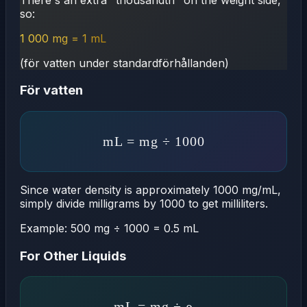
so:
1 000 mg = 1 mL
(för vatten under standardförhållanden)
För vatten
mL = mg ÷ 1000
Since water density is approximately 1000 mg/mL,
simply divide milligrams by 1000 to get milliliters.
Example:
500 mg ÷ 1000 = 0.5 mL
For Other Liquids
mL = mg ÷ ρ