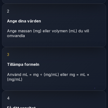
2
Ange dina värden
Ange massan (mg) eller volymen (mL) du vill
omvandla
3
Tillämpa formeln
Använd mL = mg ÷ (mg/mL) eller mg = mL ×
(mg/mL)
4
Få ditt resultat