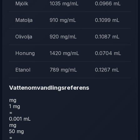
Mjölk
1035 mg/mL
0.0966 mL
Matolja
910 mg/mL
0.1099 mL
Olivolja
920 mg/mL
0.1087 mL
Honung
1420 mg/mL
0.0704 mL
Etanol
789 mg/mL
0.1267 mL
Vattenomvandlingsreferens
mg
1 mg
=
0.001 mL
mg
50 mg
=