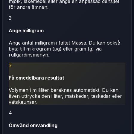
mjölk, läkemedel eller ange en anpassad densitet
för andra ämnen.
2
Ange milligram
Ange antal milligram i fältet Massa. Du kan också
byta till mikrogram (µg) eller gram (g) via
rullgardinsmenyn.
3
Få omedelbara resultat
Volymen i milliliter beräknas automatiskt. Du kan
även uttrycka den i liter, matskedar, teskedar eller
vätskeunsar.
4
Omvänd omvandling