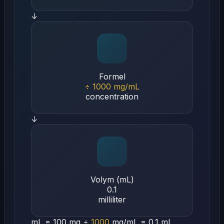
↓
Formel
÷
1000
mg/mL
concentration
↓
Volym (mL)
0.1
milliliter
mL =
100
mg ÷
1000
mg/mL =
0.1
mL