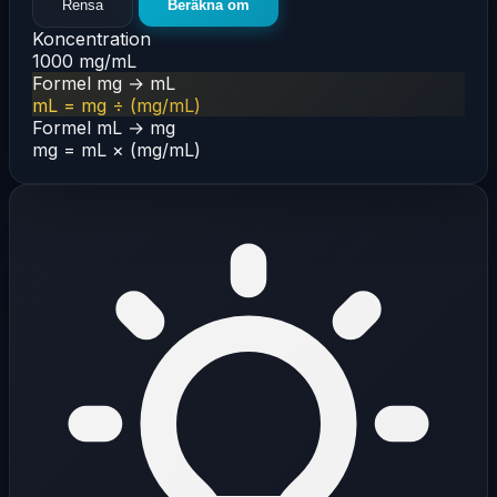
Rensa
Beräkna om
Koncentration
1000
mg/mL
Formel mg → mL
mL = mg ÷ (mg/mL)
Formel mL → mg
mg = mL × (mg/mL)