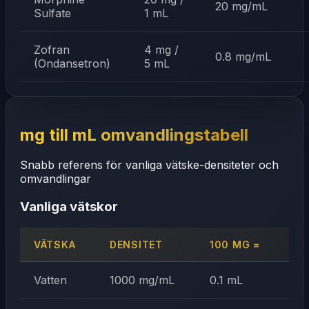
20 mg/mL
Sulfate
1 mL
Zofran
4 mg /
0.8 mg/mL
(Ondansetron)
5 mL
mg till mL omvandlingstabell
Snabb referens för vanliga vätske-densiteter och
omvandlingar
Vanliga vätskor
VÄTSKA
DENSITET
100 MG =
Vatten
1000 mg/mL
0.1 mL