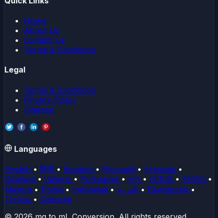
Quick Links
Home
About Us
Contact Us
Terms & Conditions
Legal
Terms & Conditions
Privacy Policy
Sitemap
Languages
English
•
हिन्दी
•
Español
•
Русский
•
Français
•
Deutsch
•
Italiano
•
Português
•
বাংলা
•
日本語
•
한국어
•
Melayu
•
Polski
•
Indonesia
•
العربية
•
Български
•
Türkçe
•
Svenska
© 2026 mg to mL Conversion. All rights reserved.