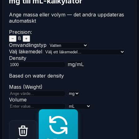
mg till mL-kalkylator
Ange massa eller volym — det andra uppdateras
automatiskt
Precision:
8
−
+
Omvandlingstyp
Välj läkemedel
Density
mg/mL
Based on water density
Mass (Weight)
Volume