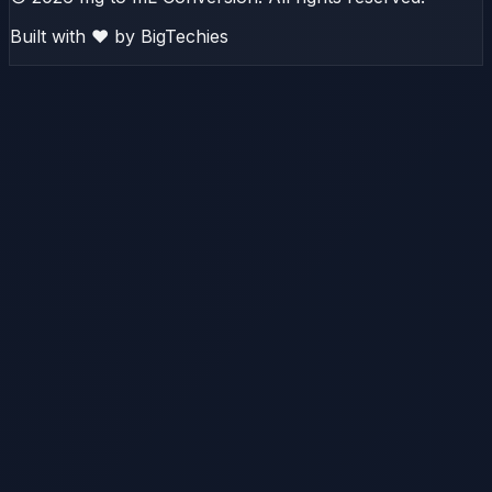
Built with ❤️ by
BigTechies